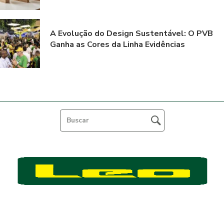
A Evolução do Design Sustentável: O PVB
Ganha as Cores da Linha Evidências
Feito por