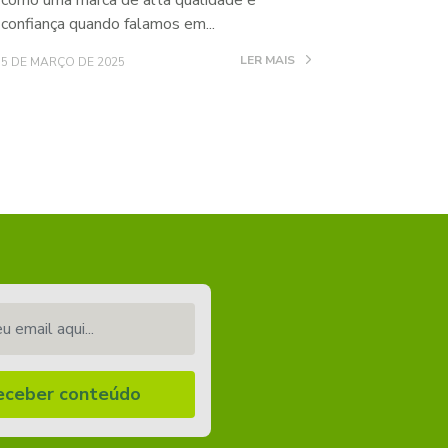
como uma marca de alta qualidade e
confiança quando falamos em...
LER MAIS
5 DE MARÇO DE 2025
email aqui...
eceber conteúdo