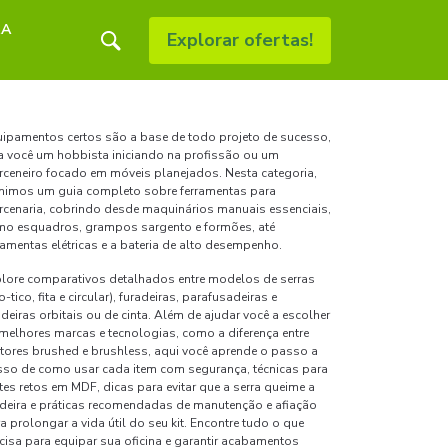
RA
Explorar ofertas!
ipamentos certos são a base de todo projeto de sucesso,
a você um hobbista iniciando na profissão ou um
ceneiro focado em móveis planejados. Nesta categoria,
nimos um guia completo sobre ferramentas para
cenaria, cobrindo desde maquinários manuais essenciais,
o esquadros, grampos sargento e formões, até
ramentas elétricas e a bateria de alto desempenho.
lore comparativos detalhados entre modelos de serras
co-tico, fita e circular), furadeiras, parafusadeiras e
adeiras orbitais ou de cinta. Além de ajudar você a escolher
melhores marcas e tecnologias, como a diferença entre
ores brushed e brushless, aqui você aprende o passo a
so de como usar cada item com segurança, técnicas para
tes retos em MDF, dicas para evitar que a serra queime a
eira e práticas recomendadas de manutenção e afiação
a prolongar a vida útil do seu kit. Encontre tudo o que
cisa para equipar sua oficina e garantir acabamentos