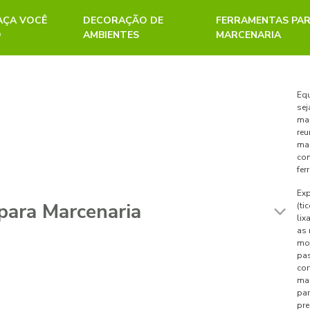
FAÇA VOCÊ
DECORAÇÃO DE
FERRAMENTAS PA
O
AMBIENTES
MARCENARIA
Equ
sej
mar
reu
mar
com
fer
Exp
(ti
lix
as 
mot
pas
cor
mad
par
pre