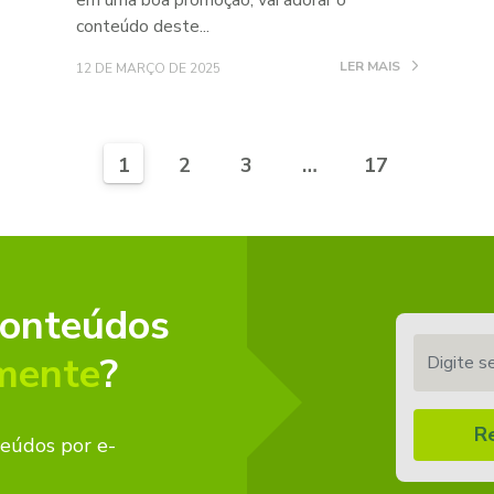
em uma boa promoção, vai adorar o
conteúdo deste...
LER MAIS
12 DE MARÇO DE 2025
1
2
3
…
17
conteúdos
Digite seu 
mente
?
R
teúdos por e-