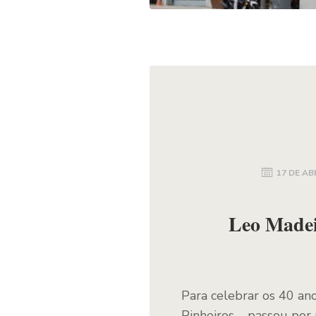
17 DE AB
Leo Madei
Para celebrar os 40 a
Pinheiros – passou por