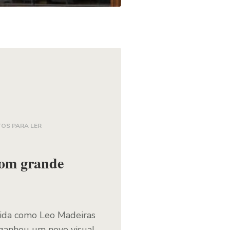
TOS PARA LER
com grande
cida como Leo Madeiras
 ganhou um novo visual