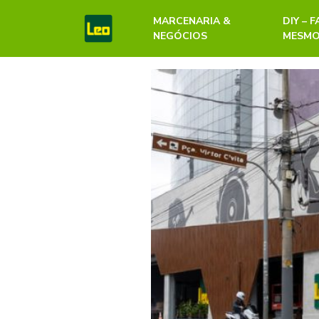
MARCENARIA &
DIY – 
NEGÓCIOS
MESM