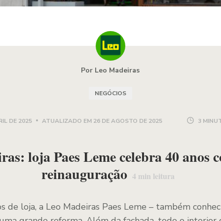
Por Leo Madeiras
NEGÓCIOS
RIL DE 2025
ATUALIZADO EM
26 DE AGOSTO DE 2025
3 MINU
ras: loja Paes Leme celebra 40 anos 
reinauguração
4
min leitura
nos de loja, a Leo Madeiras Paes Leme – também conhe
 uma grande reforma. Além da fachada, todo o interior