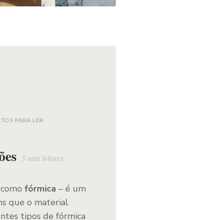
UTOS PARA LER
ões
5
min leitura
o como
fórmica
– é um
ns que o material
entes tipos de fórmica