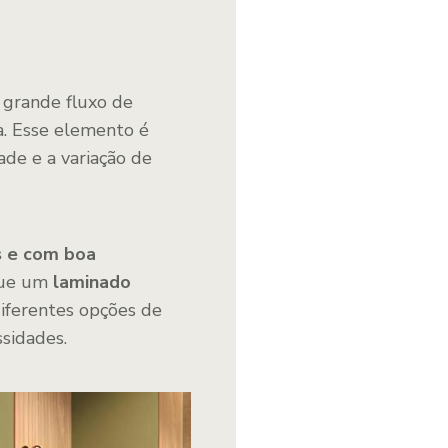
m grande fluxo de
a. Esse elemento é
ade e a variação de
s e com boa
 que um
laminado
diferentes opções de
sidades.