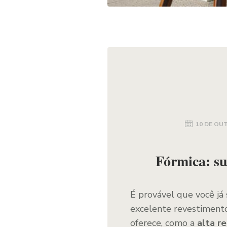
10 DE OU
Fórmica: su
É provável que você j
excelente revestimento
oferece, como a
alta r