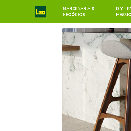
MARCENARIA &
DIY – 
NEGÓCIOS
MESM