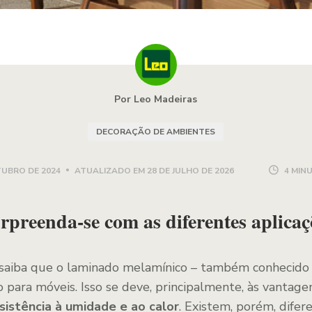
Por Leo Madeiras
DECORAÇÃO DE AMBIENTES
TUBRO DE 2024
ATUALIZADO EM
28 DE JULHO DE 2026
4 MIN
rpreenda-se com as diferentes aplicaç
á saiba que o laminado melamínico – também conhecid
 para móveis. Isso se deve, principalmente, às vantage
esistência à umidade e ao calor
. Existem, porém, difer