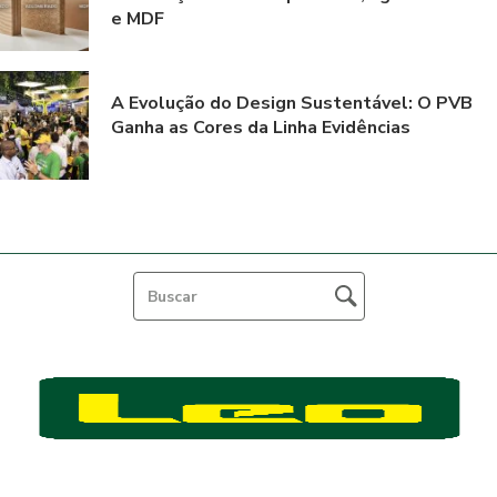
e MDF
A Evolução do Design Sustentável: O PVB
Ganha as Cores da Linha Evidências