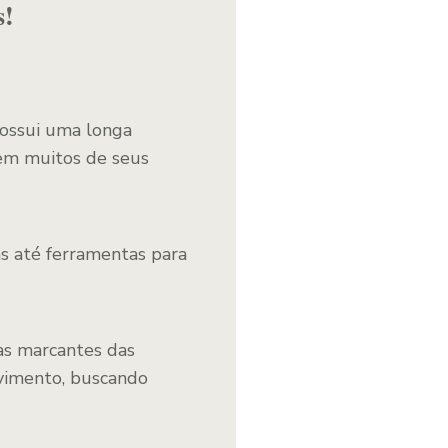
s!
possui uma longa
 em muitos de seus
as até ferramentas para
cas marcantes das
vimento, buscando