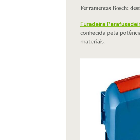
Ferramentas Bosch: des
Furadeira Parafusadei
conhecida pela potência
materiais.