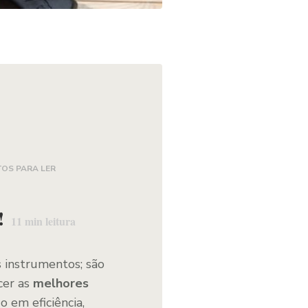
TOS PARA LER
!
11
min leitura
 instrumentos; são
cer as
melhores
 em eficiência,