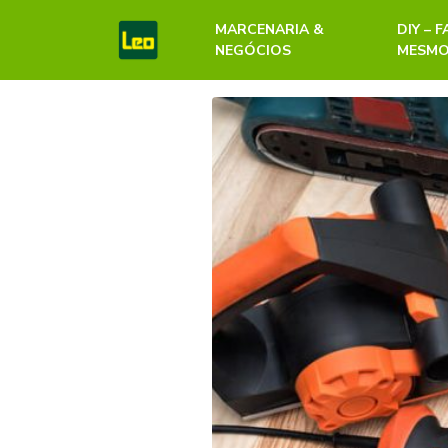
MARCENARIA &
DIY – 
NEGÓCIOS
MESM