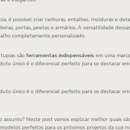
pia, é possível criar ranhuras, entalhes, molduras e d
iras, portas, janelas e armários. A versatilidade dess
balho completamente personalizado.
 tupias são
ferramentas indispensáveis
em uma marcen
oduto único é o diferencial perfeito para se destacar 
oduto único é o diferencial perfeito para se destacar 
o assunto? Neste post vamos explicar melhor quais são
 modelos perfeitos para os próximos projetos da sua ma