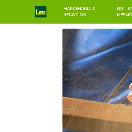
MARCENARIA &
DIY – 
NEGÓCIOS
MESM