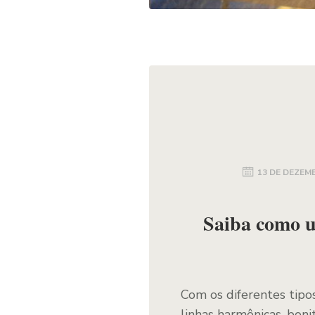
13 DE DEZEM
Saiba como us
Com os diferentes tipos
linhas harmônicas, boni