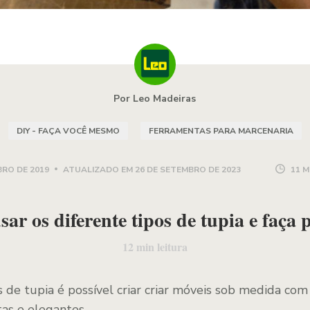
Por Leo Madeiras
DIY - FAÇA VOCÊ MESMO
FERRAMENTAS PARA MARCENARIA
BRO DE 2019
ATUALIZADO EM
26 DE SETEMBRO DE 2023
11 M
ar os diferente tipos de tupia e faça p
12
min leitura
 de tupia é possível criar criar móveis sob medida com 
tas e elegantes.