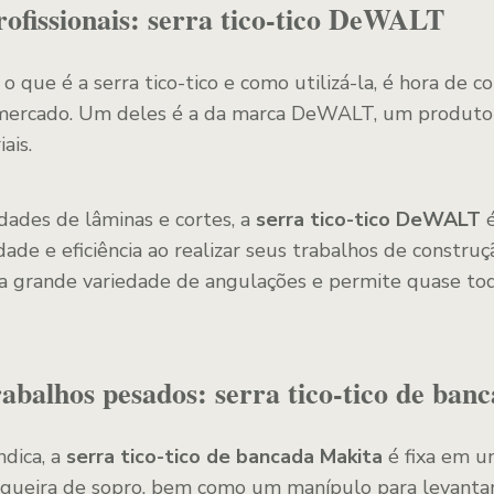
ofissionais: serra tico-tico DeWALT
o que é a serra tico-tico e como utilizá-la, é hora de 
 mercado. Um deles é a da marca DeWALT, um produto
ais.
dades de lâminas e cortes, a
serra tico-tico DeWALT
é
idade e eficiência ao realizar seus trabalhos de constru
ma grande variedade de angulações e permite quase to
abalhos pesados: serra tico-tico de ban
dica, a
serra tico-tico de bancada Makita
é fixa em u
ueira de sopro, bem como um manípulo para levantar e