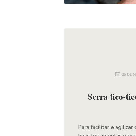
25 DE M
Serra tico-ti
Para facilitar e agiliz
boas ferramentas é mu