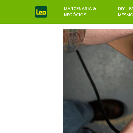
MARCENARIA &
DIY – 
NEGÓCIOS
MESM