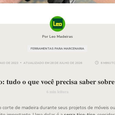
Por Leo Madeiras
FERRAMENTAS PARA MARCENARIA
AIO DE 2023
ATUALIZADO EM
28 DE JULHO DE 2026
6 MINUTO
co: tudo o que você precisa saber sobr
6
min leitura
ar o corte de madeira durante seus projetos de móveis o
ito importante. Uma delas é a
serra tico-tico
, conside