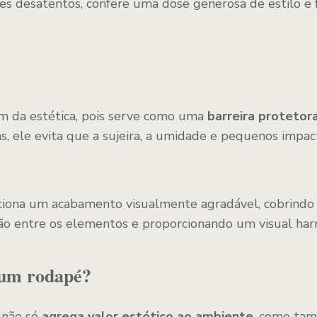
es desatentos, confere uma dose generosa de estilo e 
m da estética, pois serve como uma
barreira protetor
as, ele evita que a sujeira, a umidade e pequenos impa
ciona um acabamento visualmente agradável, cobrindo
ção entre os elementos e proporcionando um visual har
 um rodapé?
 não só
agrega valor estético ao ambiente
, como t