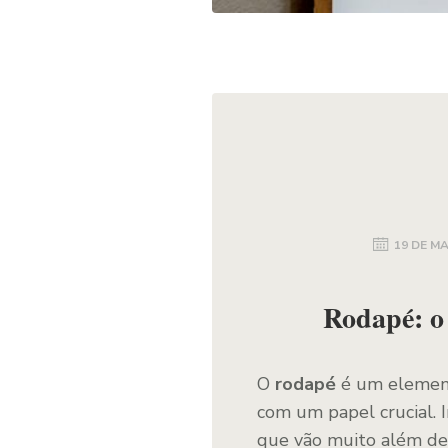
19 DE M
Rodapé: o 
O
rodapé
é um elemento
com um papel crucial. 
que vão muito além d