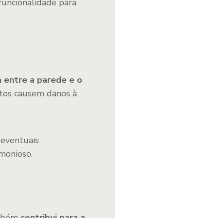
funcionalidade para
a entre a parede e o
ctos causem danos à
 eventuais
monioso.
ambém
contribui para a