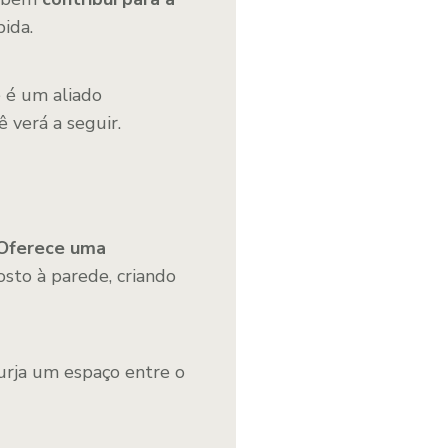
pida.
é é um aliado
 verá a seguir.
Oferece uma
osto à parede, criando
surja um espaço entre o