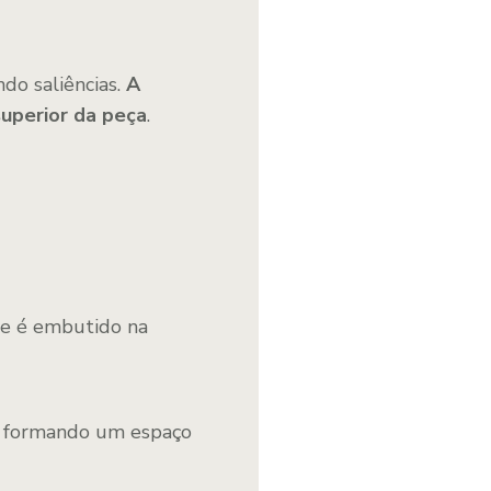
do saliências.
A
superior da peça
.
le é embutido na
a, formando um espaço