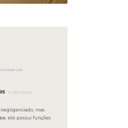
OS PARA LER
os
6
min leitura
 negligenciado, mas
iso
, ele possui funções