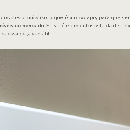
plorar esse universo:
o que é um rodapé, para que ser
oníveis no mercado
. Se você é um entusiasta da decora
re essa peça versátil.