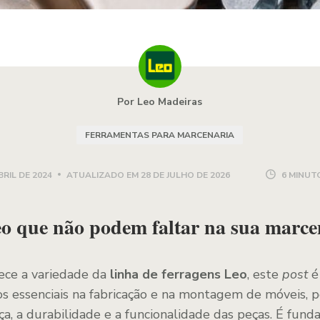
Por Leo Madeiras
FERRAMENTAS PARA MARCENARIA
BRIL DE 2024
ATUALIZADO EM
28 DE JULHO DE 2026
6 MINUT
eo que não podem faltar na sua marce
ece a variedade da
linha de ferragens Leo
, este
post
é 
s essenciais na fabricação e na montagem de móveis, 
ça, a durabilidade e a funcionalidade das peças. É fund