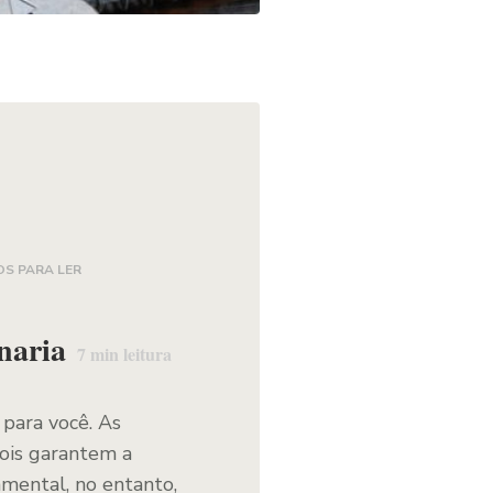
OS PARA LER
naria
7
min leitura
para você. As
pois garantem a
amental, no entanto,