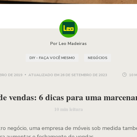
Por Leo Madeiras
DIY - FAÇA VOCÊ MESMO
NEGÓCIOS
BRO DE 2019
ATUALIZADO EM
26 DE SETEMBRO DE 2023
10 
e vendas: 6 dicas para uma marcena
10
min leitura
ro negócio, uma empresa de móveis sob medida també
para aumentar o fechamento de vendas.