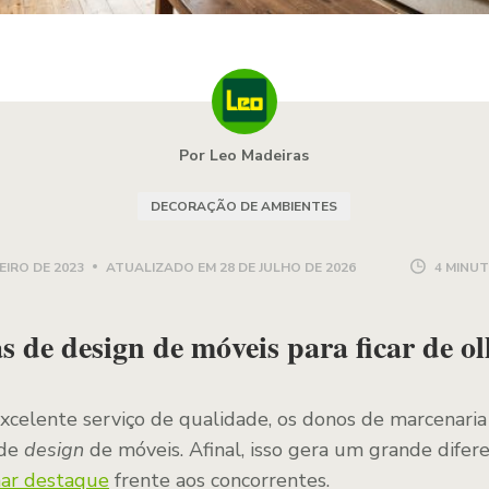
Por Leo Madeiras
DECORAÇÃO DE AMBIENTES
EIRO DE 2023
ATUALIZADO EM
28 DE JULHO DE 2026
4 MINUT
s de design de móveis para ficar de o
celente serviço de qualidade, os donos de marcenari
 de
design
de móveis. Afinal, isso gera um grande difere
har destaque
frente aos concorrentes.