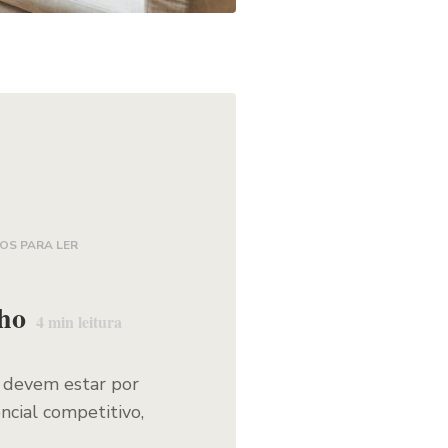
OS PARA LER
lho
4
min leitura
a devem estar por
ncial competitivo,