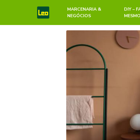
MARCENARIA &
DIY – 
NEGÓCIOS
MESM