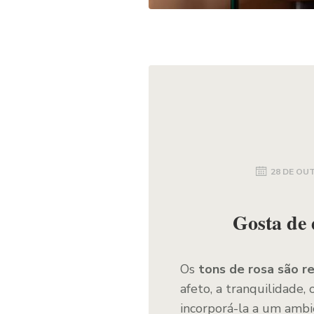
28 DE OU
Gosta de 
Os
tons de rosa são r
afeto, a tranquilidade,
incorporá-la a um ambi