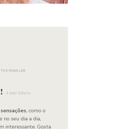
UTOS PARA LER
!
4
min leitura
e sensações
, como o
 no seu dia a dia,
m interessante. Gosta