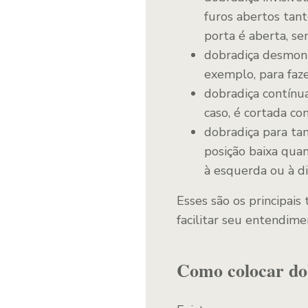
furos abertos tan
porta é aberta, se
dobradiça desmontá
exemplo, para faze
dobradiça contínua
caso, é cortada c
dobradiça para tam
posição baixa quan
à esquerda ou à di
Esses são os principais 
facilitar seu entendim
Como colocar do