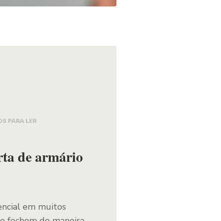
OS PARA LER
rta de armário
encial em muitos
m e fechem de maneira