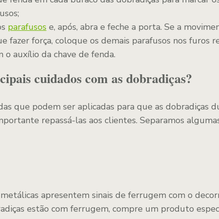
usos;
os
parafusos
e, após, abra e feche a porta. Se a movime
ue fazer força, coloque os demais parafusos nos furos r
 o auxílio da chave de fenda.
ncipais cuidados com as dobradiças?
as que podem ser aplicadas para que as dobradiças 
importante repassá-las aos clientes. Separamos alguma
metálicas apresentem sinais de ferrugem com o decor
radiças estão com ferrugem, compre um produto especí