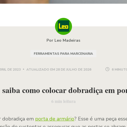
Por Leo Madeiras
FERRAMENTAS PARA MARCENARIA
BRIL DE 2023
ATUALIZADO EM
28 DE JULHO DE 2026
6 MINUT
: saiba como colocar dobradiça em po
6
min leitura
r dobradiça em
porta de armário
? Esse é uma peça ess
unção de sustentar e assegurar que as portas se abra