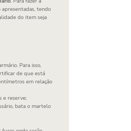
mário
. Para fazer a
o apresentadas, tendo
lidade do item seja
armário. Para isso,
rtificar de que está
entímetros em relação
s e reserve;
ssário, bata o martelo
s furos onde serão