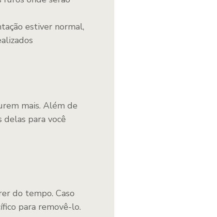
ntação estiver normal,
ealizados
durem mais. Além de
s delas para você
rer do tempo. Caso
fico para removê-lo.