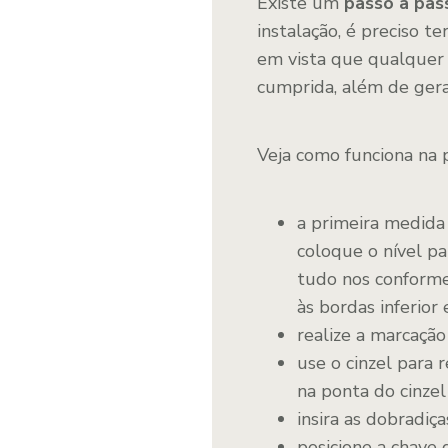
Existe um
passo a pas
instalação, é preciso 
em vista que qualquer 
cumprida, além de gerar
Veja como funciona na p
a primeira medida
coloque o nível par
tudo nos conforme
às bordas inferior 
realize a marcação
use o cinzel para 
na ponta do cinzel
insira as dobradiça
posicione a chave