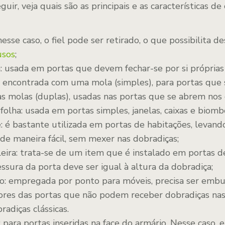
guir, veja quais são as principais e as características d
nesse caso, o fiel pode ser retirado, o que possibilita 
usos
;
: usada em portas que devem fechar-se por si próprias
encontrada com uma mola (simples), para portas que
s molas (duplas), usadas nas portas que se abrem nos 
olha: usada em portas simples, janelas, caixas e biomb
: é bastante utilizada em portas de habitações, levan
 de maneira fácil, sem mexer nas dobradiças;
eira: trata-se de um item que é instalado em portas d
essura da porta deve ser igual à altura da dobradiça;
o: empregada por ponto para móveis, precisa ser embu
iores das portas que não podem receber dobradiças nas
radiças clássicas.
l: para portas inseridas na face do armário. Nesse caso,