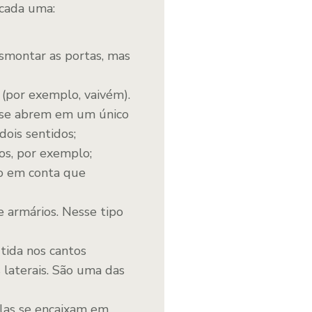
e cada uma:
desmontar as portas, mas
 (por exemplo, vaivém).
 se abrem em um único
dois sentidos;
os, por exemplo;
do em conta que
e armários. Nesse tipo
tida nos cantos
 laterais. São uma das
 elas se encaixam em