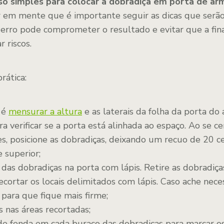
so simples para colocar a dobradiça em porta de ar
ter em mente que é importante seguir as dicas que serã
erro pode comprometer o resultado e evitar que a fina
 riscos.
rática:
 é
mensurar a altura
e as laterais da folha da porta do 
a verificar se a porta está alinhada ao espaço. Ao se ce
s, posicione as dobradiças, deixando um recuo de 20 c
e superior;
 das dobradiças na porta com lápis. Retire as dobradiça
recortar os locais delimitados com lápis. Caso ache nece
 para que fique mais firme;
s nas áreas recortadas;
 de fenda em cada buraco das dobradiças para marcar o