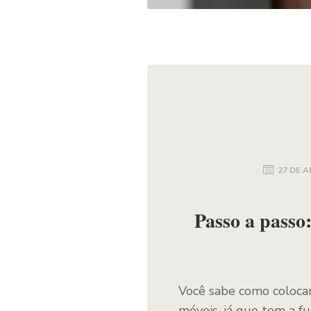
27 DE A
Passo a passo
Você sabe como coloca
móveis, já que tem a f