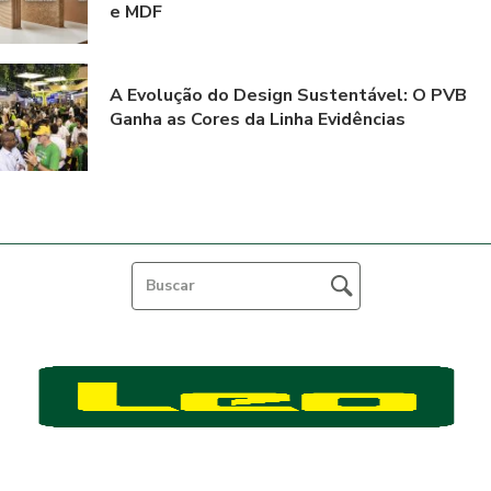
e MDF
A Evolução do Design Sustentável: O PVB
Ganha as Cores da Linha Evidências