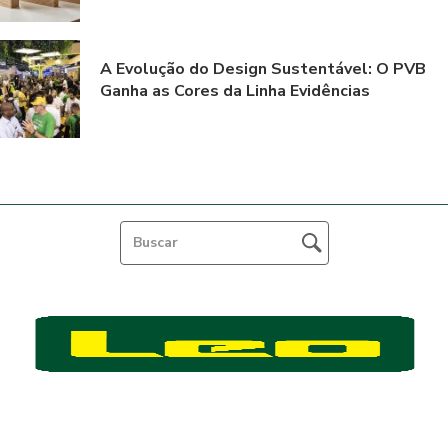
A Evolução do Design Sustentável: O PVB
Ganha as Cores da Linha Evidências
Feito por