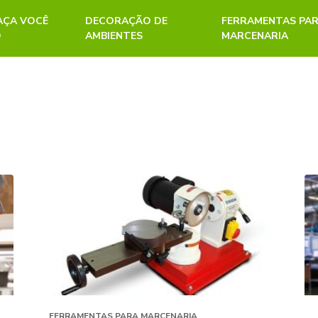
FAÇA VOCÊ
DECORAÇÃO DE
FERRAMENTAS PA
O
AMBIENTES
MARCENARIA
FERRAMENTAS PARA MARCENARIA