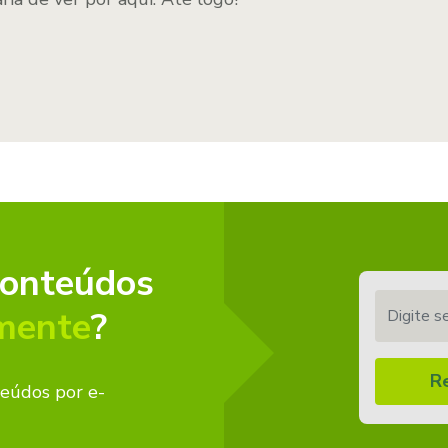
conteúdos
Digite seu 
mente
?
R
teúdos por e-