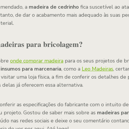
omendado, a
madeira de cedrinho
fica suscetível ao a
rtanto, de dar o acabamento mais adequado às suas peç
terial.
deiras para bricolagem?
obre
onde comprar madeira
para os seus projetos de b
e insumos para marcenaria
, como a
Leo Madeiras
, cert
 visitar uma loja física, a fim de conferir os detalhes d
s delas já oferecem essa alternativa.
ferir as especificações do fabricante com o intuito de
eu projeto. Gostou de saber mais sobre as
madeiras par
údo nas redes sociais e deixe o seu comentário contan
ia de ver por aqui. Até logo!