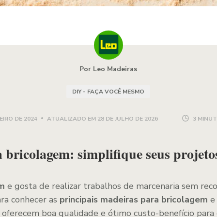
Por Leo Madeiras
DIY - FAÇA VOCÊ MESMO
EIRO DE 2024
ATUALIZADO EM
28 DE JULHO DE 2026
3 MINUT
 bricolagem: simplifique seus projet
em
e gosta de realizar trabalhos de marcenaria sem reco
ara conhecer as
principais madeiras para bricolagem
e 
s oferecem boa qualidade e ótimo custo-benefício para