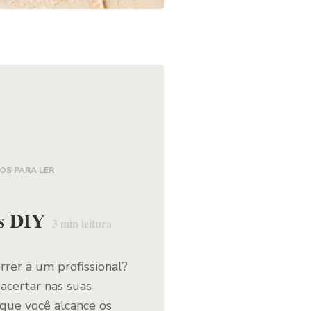
OS PARA LER
os DIY
3
min leitura
rrer a um profissional?
acertar nas suas
 que você alcance os