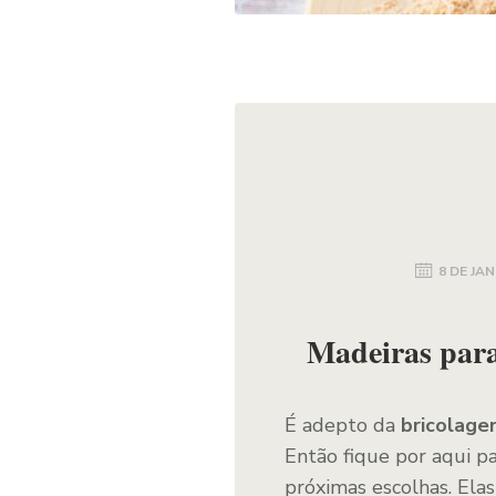
8 DE JAN
Madeiras para
É adepto da
bricolag
Então fique por aqui p
próximas escolhas. Ela