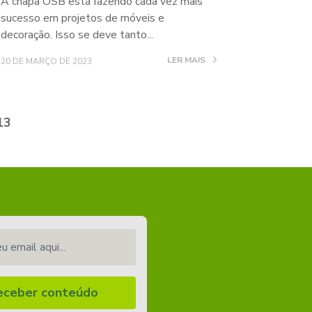
A chapa OSB está fazendo cada vez mais
sucesso em projetos de móveis e
decoração. Isso se deve tanto...
LER MAIS
20 DE MARÇO DE 2023
13
email aqui...
eceber conteúdo