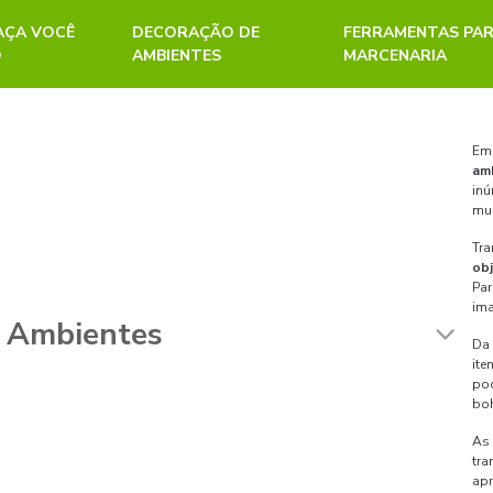
FAÇA VOCÊ
DECORAÇÃO DE
FERRAMENTAS PA
O
AMBIENTES
MARCENARIA
Em 
am
inú
mui
Tra
ob
Par
ima
Da
ite
pod
boh
As 
tra
apr