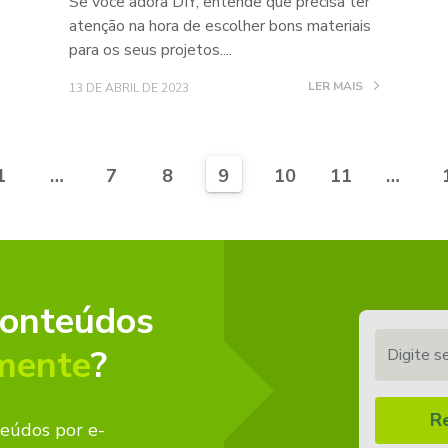
Se você adora DIY, entende que precisa ter
atenção na hora de escolher bons materiais
para os seus projetos....
LER MAIS
13 DE ABRIL DE 2023
1
…
7
8
9
10
11
…
conteúdos
Digite seu 
mente
?
R
teúdos por e-