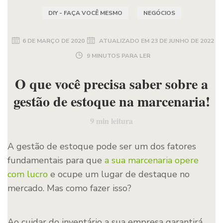
DIY - FAÇA VOCÊ MESMO
NEGÓCIOS
6 DE MARÇO DE 2020
ATUALIZADO EM
23 DE JUNHO DE 2022
9 MINUTOS PARA LER
O que você precisa saber sobre a
gestão de estoque na marcenaria!
9
min leitura
A gestão de estoque pode ser um dos fatores
fundamentais para que
a sua marcenaria opere
com lucro
e ocupe um lugar de destaque no
mercado. Mas como fazer isso?
Ao cuidar do inventário a sua empresa garantirá